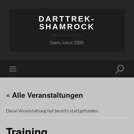
DARTTREK-
SHAMROCK
Darts since 2000
Suchfe
Mobile-
ein-/a
Menü
ein-/ausblenden
« Alle Veranstaltungen
Diese Veranstaltung hat bereits stattgefunden.
Training