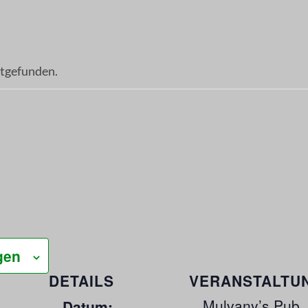
ttgefunden.
gen
DETAILS
VERANSTALTU
Mulvany’s Pub
Datum: