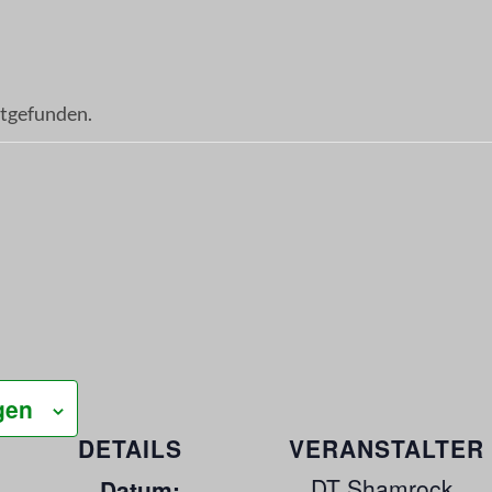
ttgefunden.
gen
DETAILS
VERANSTALTER
DT Shamrock
Datum: