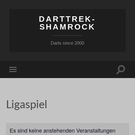
DARTTREK-
SHAMROCK
Darts since 2000
Suchfe
Mobile-
ein-/a
Menü
ein-/ausblenden
Ligaspiel
Es sind keine anstehenden Veranstaltungen