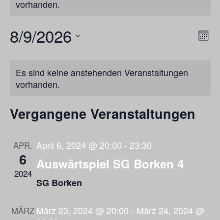
vorhanden.
8/9/2026
Ans
Ver
Monat
Ans
Nav
Datum
Nav
Kalender
wählen.
Es sind keine anstehenden Veranstaltungen
von
vorhanden.
Veranstaltungen
Vergangene Veranstaltungen
April 6, 2024 @ 20:00
-
23:30
APR.
6
Auswärtspiel SG Borken 4
2024
SG Borken
März 23, 2024 @ 20:00
-
März 24, 2024 @
MÄRZ