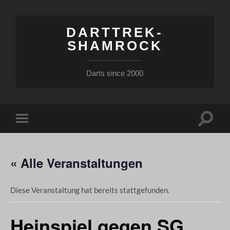
DARTTREK-
SHAMROCK
Darts since 2000
Suchfe
Mobile-
ein-/a
Menü
ein-/ausblenden
« Alle Veranstaltungen
Diese Veranstaltung hat bereits stattgefunden.
Heinspiel gegen SG